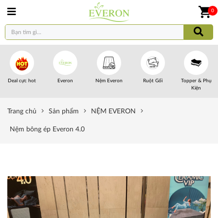
0
Deal cực hot
Everon
Nệm Everon
Ruột Gối
Topper & Phụ
Kiện
Trang chủ
Sản phẩm
NỆM EVERON
Nệm bông ép Everon 4.0