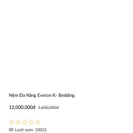
Nệm Đa Năng Everon K- Bedding
Nệm 
12,000,000đ
1,99
1,600,000đ
Lượt xem: 10031
Lư