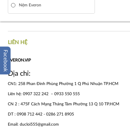
Nệm Everon
LIÊN HỆ
Facebook
EVERON.VIP
Địa chỉ:
CN1: 258 Phan Đình Phùng Phường 1 Q Phú Nhuận TP.HCM
Liên hệ: 0907 322 242 – 0933 550 555
CN 2 : 475F Cách Mạng Tháng Tám Phường 13 Q 10 TP.HCM
DT : 0908 712 442 - 0286 271 8905
Email: ducloi555@gmail.com