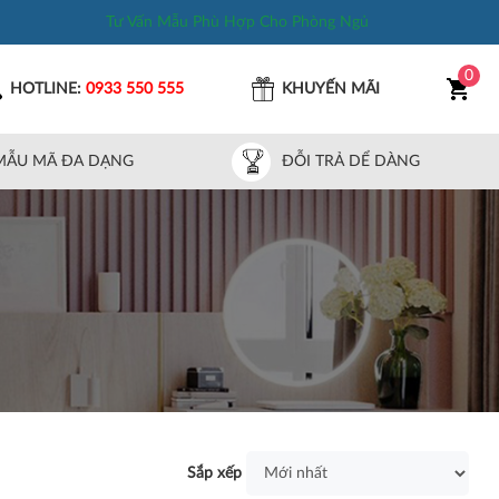
Tư Vấn Mẫu Phù Hợp Cho Phòng Ngủ
0
HOTLINE:
0933 550 555
KHUYẾN MÃI
MẪU MÃ ĐA DẠNG
ĐỖI TRẢ DỂ DÀNG
Sắp xếp