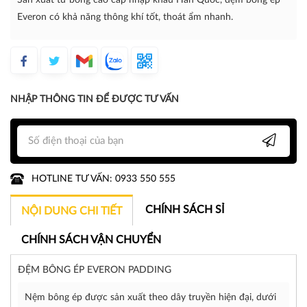
Sản xuất từ bông cao cấp nhập khẩu Hàn Quốc, đệm bông ép
Everon có khả năng thông khí tốt, thoát ẩm nhanh.
NHẬP THÔNG TIN ĐỂ ĐƯỢC TƯ VẤN
HOTLINE TƯ VẤN: 0933 550 555
CHÍNH SÁCH SỈ
NỘI DUNG CHI TIẾT
CHÍNH SÁCH VẬN CHUYỂN
ĐỆM BÔNG ÉP EVERON PADDING
Nệm bông ép được sản xuất theo dây truyền hiện đại, dưới