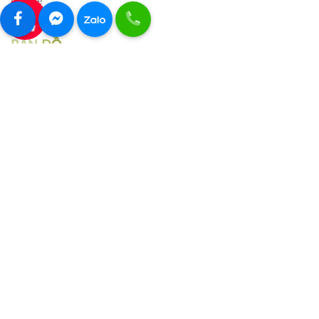
Liên hệ
0907322242
BẢN ĐỒ
THÊM VÀO GIỎ HÀNG
MUA NGAY
BST Everon