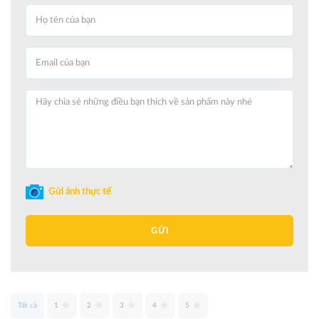
Gửi ảnh thực tế
GỬI
Tất cả
1
2
3
4
5