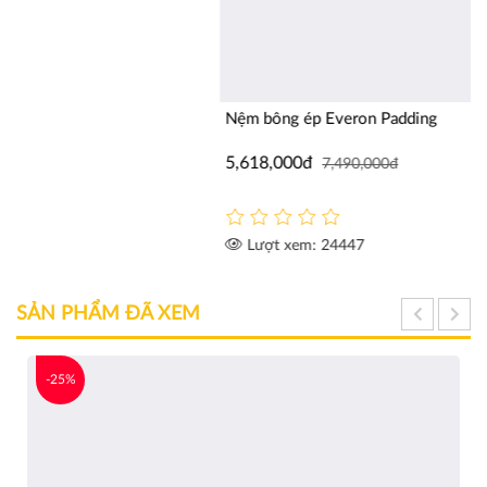
Nệm bông ép Everon Padding
5,618,000đ
7,490,000đ
Lượt xem: 24447
SẢN PHẨM ĐÃ XEM
-25%