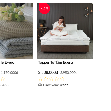
-15%
fle Everon
Topper Tơ Tằm Edena
2,508,000đ
1,170,000đ
2,950,000đ
 8458
Lượt xem: 4929