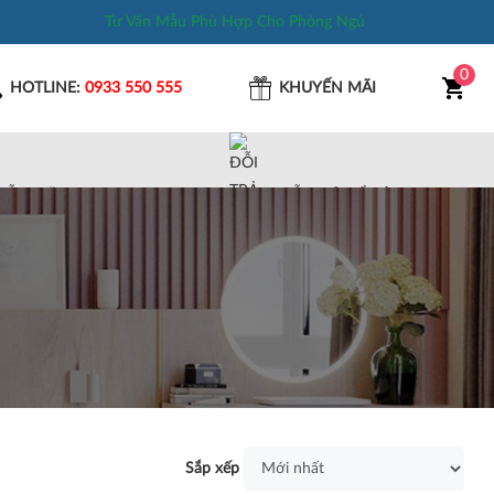
Tư Vấn Mẫu Phù Hợp Cho Phòng Ngủ
0
HOTLINE:
0933 550 555
KHUYẾN MÃI
MẪU MÃ ĐA DẠNG
ĐỖI TRẢ DỂ DÀNG
Sắp xếp