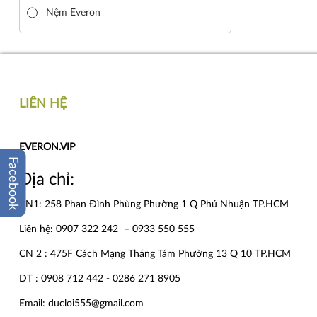
Nệm Everon
LIÊN HỆ
EVERON.VIP
Facebook
Địa chỉ:
CN1: 258 Phan Đình Phùng Phường 1 Q Phú Nhuận TP.HCM
Liên hệ: 0907 322 242 – 0933 550 555
CN 2 : 475F Cách Mạng Tháng Tám Phường 13 Q 10 TP.HCM
DT : 0908 712 442 - 0286 271 8905
Email: ducloi555@gmail.com