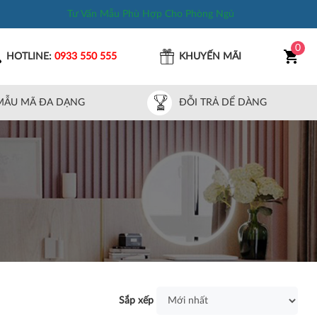
Tư Vấn Mẫu Phù Hợp Cho Phòng Ngủ
0
HOTLINE:
0933 550 555
KHUYẾN MÃI
MẪU MÃ ĐA DẠNG
ĐỖI TRẢ DỂ DÀNG
Sắp xếp