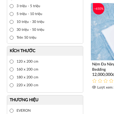
3 triệu - 5 triệu
--650%
5 triệu - 10 triệu
10 triệu - 30 triệu
30 triệu - 50 triệu
Trên 50 triệu
KÍCH THƯỚC
120 x 200 cm
Nệm Đa Năng
160 x 200 cm
Bedding
12,000,000
180 x 200 cm
220 x 200 cm
Lượt xem:
THƯƠNG HIỆU
EVERON