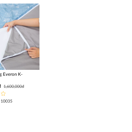
 Everon K-
đ
1,600,000đ
 10035