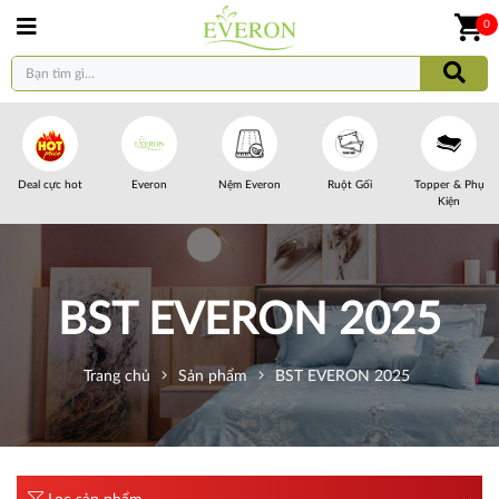
0
Deal cực hot
Everon
Nệm Everon
Ruột Gối
Topper & Phụ
Kiện
BST EVERON 2025
Trang chủ
Sản phẩm
BST EVERON 2025