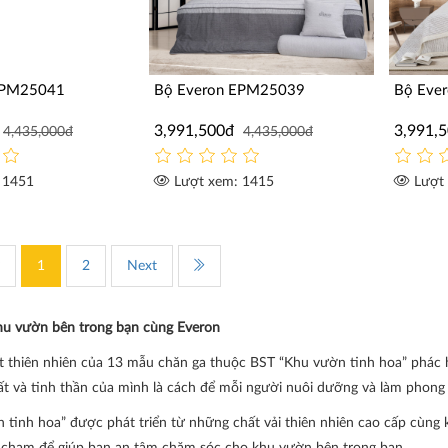
EPM25041
Bộ Everon EPM25039
Bộ Eve
3,991,500đ
3,991,
4,435,000đ
4,435,000đ
 1451
Lượt xem: 1415
Lượt 
1
2
Next
u vườn bên trong bạn cùng Everon
 thiên nhiên của 13 mẫu chăn ga thuộc BST “Khu vườn tinh hoa” phác họ
hất và tinh thần của mình là cách để mỗi người nuôi dưỡng và làm phon
tinh hoa” được phát triển từ những chất vải thiên nhiên cao cấp cùng k