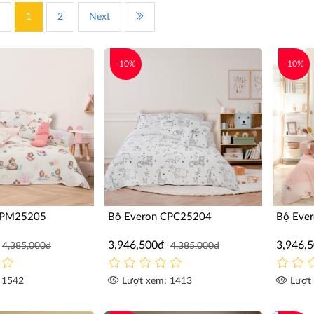
1
2
Next
-10%
-10%
CPM25205
Bộ Everon CPC25204
Bộ Eve
3,946,500đ
3,946,
4,385,000đ
4,385,000đ
 1542
Lượt xem: 1413
Lượt 