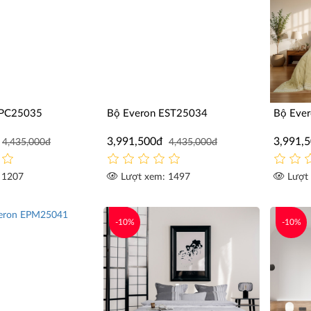
EPC25035
Bộ Everon EST25034
Bộ Eve
3,991,500đ
3,991,
4,435,000đ
4,435,000đ
 1207
Lượt xem: 1497
Lượt 
-10%
-10%