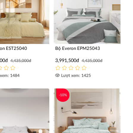
ron EST25040
Bộ Everon EPM25043
500đ
3,991,500đ
4,435,000đ
4,435,000đ
xem: 1484
Lượt xem: 1425
-10%