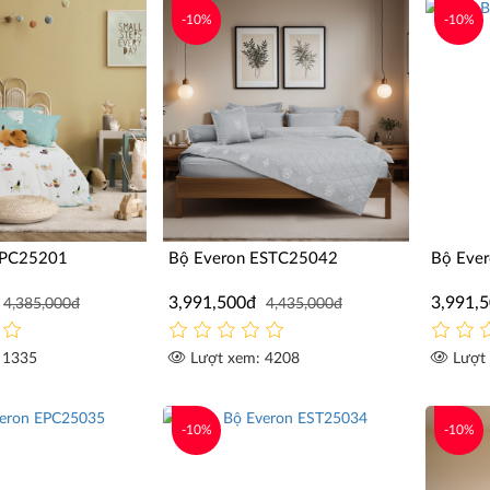
-10%
-10%
CPC25201
Bộ Everon ESTC25042
Bộ Eve
3,991,500đ
3,991,
4,385,000đ
4,435,000đ
 1335
Lượt xem: 4208
Lượt 
-10%
-10%