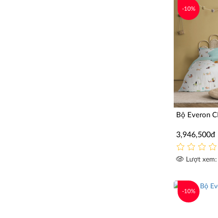
-10%
Bộ Everon 
3,946,500đ
Lượt xem:
-10%