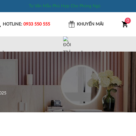
Tư Vấn Mẫu Phù Hợp Cho Phòng Ngủ
0
HOTLINE:
0933 550 555
KHUYẾN MÃI
MẪU MÃ ĐA DẠNG
ĐỖI TRẢ DỂ DÀNG
025