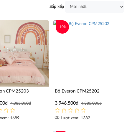
Sắp xếp
-10%
ron CPM25203
Bộ Everon CPM25202
500đ
3,946,500đ
4,385,000đ
4,385,000đ
xem: 1689
Lượt xem: 1382