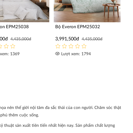
ron EPM25038
Bộ Everon EPM25032
500đ
3,991,500đ
4,435,000đ
4,435,000đ
xem: 1369
Lượt xem: 1794
a nên thế giới nội tâm đa sắc thái của con người. Chăm sóc thật
g phú thêm cuộc sống.
ỹ thuật sản xuất tiên tiến nhất hiện nay. Sản phẩm chất lượng