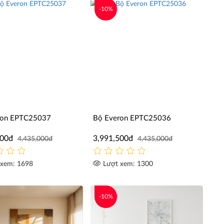
-10%
ron EPTC25037
Bộ Everon EPTC25036
500đ
3,991,500đ
4,435,000đ
4,435,000đ
xem: 1698
Lượt xem: 1300
-10%