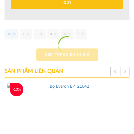
GỬI
Tất cả
1
2
3
4
5
XEM TẤT CẢ ĐÁNH GIÁ
SẢN PHẨM LIÊN QUAN
-13%