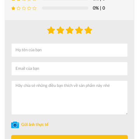
0%
| 0
Gửi ảnh thực tế