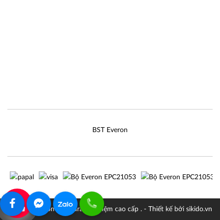
BST Everon
0907322242
© 2026 Everon chăn drap gối nệm cao cấp . - Thiết kế bởi sikido.vn