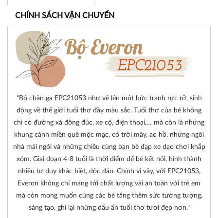
CHÍNH SÁCH VẬN CHUYỂN
"Bộ chăn ga EPC21053 như vẽ lên một bức tranh rực rỡ, sinh
động về thế giới tuổi thơ đầy màu sắc. Tuổi thơ của bé không
chỉ có đường xá đông đúc, xe cộ, điện thoại,… mà còn là những
khung cảnh miền quê mộc mạc, có trời mây, ao hồ, những ngôi
nhà mái ngói và những chiều cùng bạn bè đạp xe dạo chơi khắp
xóm.
Giai đoạn 4-8 tuổi là thời điểm để bé kết nối, hình thành
nhiều tư duy khác biệt, độc đáo. Chính vì vậy, với EPC21053,
Everon không chỉ mang tới chất lượng vải an toàn với trẻ em
mà còn mong muốn cùng các bé tăng thêm sức tưởng tượng,
sáng tạo, ghi lại những dấu ấn tuổi thơ tươi đẹp hơn."