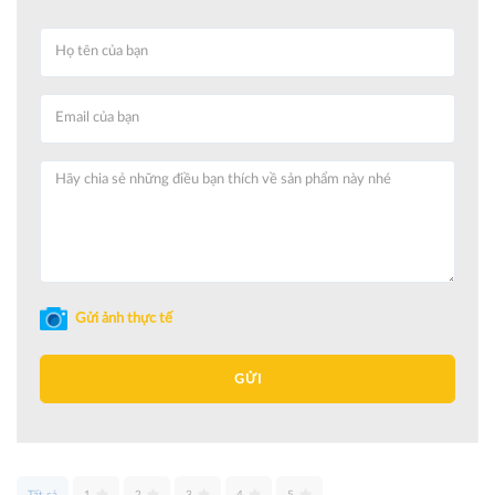
Gửi ảnh thực tế
GỬI
Tất cả
1
2
3
4
5