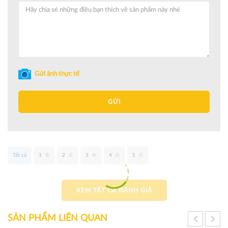
Gửi ảnh thực tế
GỬI
Tất cả
1
2
3
4
5
XEM TẤT CẢ ĐÁNH GIÁ
SẢN PHẨM LIÊN QUAN