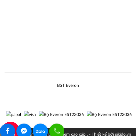
BST Everon
0907322242
© 2026 Everon chăn drap gối nệm cao cấp . - Thiết kế bởi sikido.vn