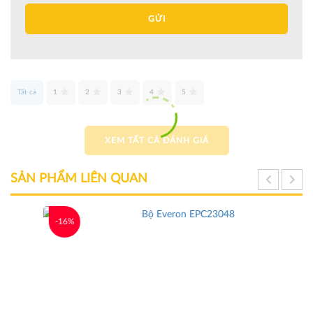
GỬI
Tất cả
1
2
3
4
5
XEM TẤT CẢ ĐÁNH GIÁ
SẢN PHẨM LIÊN QUAN
-16%