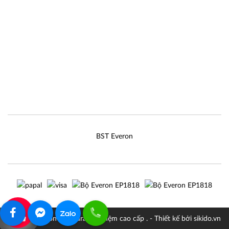
BST Everon
0907322242
© 2026 Everon chăn drap gối nệm cao cấp . - Thiết kế bởi sikido.vn