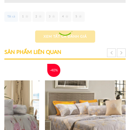
Tất cả
1
2
3
4
5
XEM TẤT CẢ ĐÁNH GIÁ
SẢN PHẨM LIÊN QUAN
-40%