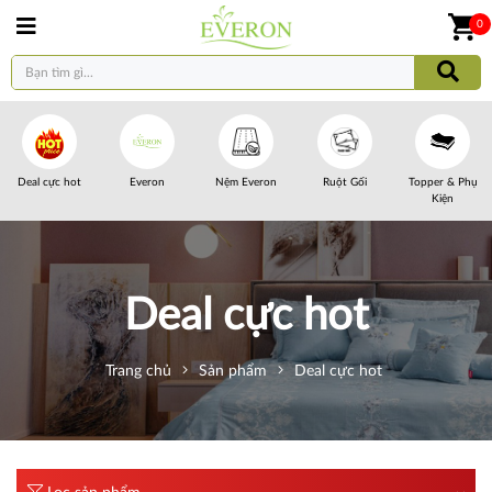
0
Deal cực hot
Everon
Nệm Everon
Ruột Gối
Topper & Phụ
Kiện
Deal cực hot
Trang chủ
Sản phẩm
Deal cực hot