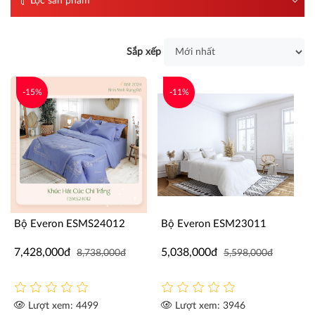
Lọc sản phẩm
Sắp xếp
-15%
-11%
Bộ Everon ESMS24012
Bộ Everon ESM23011
7,428,000đ
5,038,000đ
8,738,000đ
5,598,000đ
Lượt xem: 4499
Lượt xem: 3946