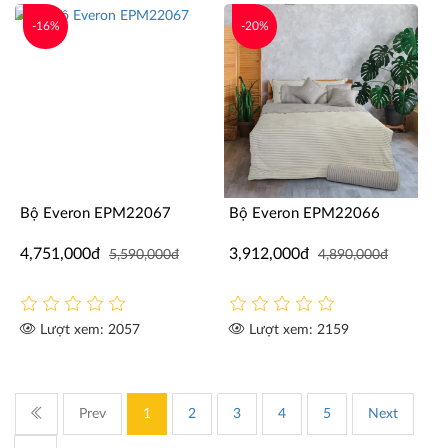
-16%
-20%
Bộ Everon EPM22067
Bộ Everon EPM22066
4,751,000đ
3,912,000đ
5,590,000đ
4,890,000đ
Lượt xem: 2057
Lượt xem: 2159
Prev
1
2
3
4
5
Next