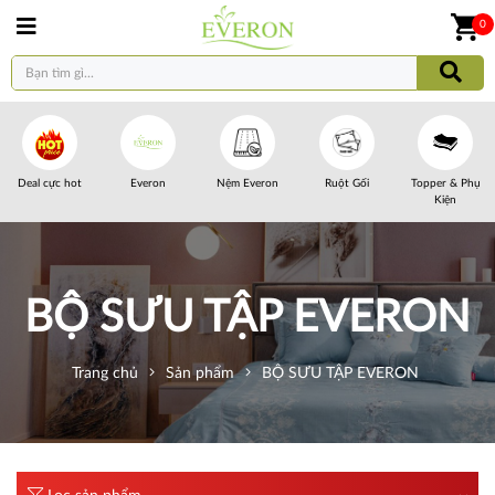
0
Deal cực hot
Everon
Nệm Everon
Ruột Gối
Topper & Phụ
Kiện
BỘ SƯU TẬP EVERON
Trang chủ
Sản phẩm
BỘ SƯU TẬP EVERON